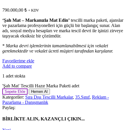
790.000,00
₺
+ KDV
‘Şah Mat – Markanızla Mat Edin’
tescilli marka paketi, ajanslar
ve pazarlama profesyonelleri için güçlü bir başlangıç sunar. Alan
adı, sosyal medya hesapları ve marka tescil devri ile işinizi zirveye
taşıyacak eksiksiz bir çözümdür.
*
Marka devri işlemlerinin tamamlanabilmesi için vekalet
gerekmektedir ve vekalet ücreti müşteri tarafından karşılanır.
Favorilerime ekle
Add to compare
1 adet stokta
'Şah Mat' Tescilli Hazır Marka Paketi adet
Sepete Ekle
Hemen Al
Kategoriler:
Sıra Dışı Tescilli Markalar
,
35.Sınıf
,
Reklam -
Pazarlama - Danışmanlık
Paylaş:
BİRLİKTE ALIN, KAZANÇLI ÇIKIN...