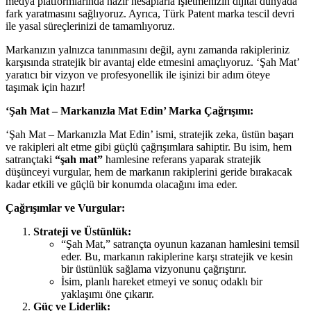
medya platformlarında hazır hesaplarla işletmenizin dijital dünyada
fark yaratmasını sağlıyoruz. Ayrıca, Türk Patent marka tescil devri
ile yasal süreçlerinizi de tamamlıyoruz.
Markanızın yalnızca tanınmasını değil, aynı zamanda rakipleriniz
karşısında stratejik bir avantaj elde etmesini amaçlıyoruz. ‘Şah Mat’
yaratıcı bir vizyon ve profesyonellik ile işinizi bir adım öteye
taşımak için hazır!
‘Şah Mat – Markanızla Mat Edin’ Marka Çağrışımı:
‘Şah Mat – Markanızla Mat Edin’ ismi, stratejik zeka, üstün başarı
ve rakipleri alt etme gibi güçlü çağrışımlara sahiptir. Bu isim, hem
satrançtaki
“şah mat”
hamlesine referans yaparak stratejik
düşünceyi vurgular, hem de markanın rakiplerini geride bırakacak
kadar etkili ve güçlü bir konumda olacağını ima eder.
Çağrışımlar ve Vurgular:
Strateji ve Üstünlük:
“Şah Mat,” satrançta oyunun kazanan hamlesini temsil
eder. Bu, markanın rakiplerine karşı stratejik ve kesin
bir üstünlük sağlama vizyonunu çağrıştırır.
İsim, planlı hareket etmeyi ve sonuç odaklı bir
yaklaşımı öne çıkarır.
Güç ve Liderlik: