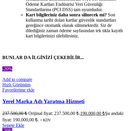
Ödeme Kartları Endüstrisi Veri Güvenliği
Standartlarına (PCI DSS) tam uyumludur.
Kart bilgileriniz daha sonra silinecek mi?
Son
kullanma tarihi dolan kartlar güvenlik standartları
gereğince otomatik olarak silinmektedir. Siz de
dilediğiniz zaman ödeme sayfasından tek tıkla kayıtlı
kart bilgilerinizi silebilirsiniz.
BUNLAR DA İLGİNİZİ ÇEKEBİLİR...
-20%
Add to compare
Hızlı Görünüm
Favorilerime ekle
Yerel Marka Adı Yaratma Hizmeti
237.500,00
₺
Orijinal fiyat: 237.500,00 ₺.
190.000,00
₺
Şu andaki
fiyat: 190.000,00 ₺.
+ KDV
Sepete Ekle
-20%