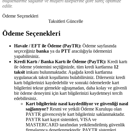
bilgilendirme sağlanır ve müşteri taleplerine göre süreç optimize
edilir.
Ödeme Seçenekleri
Taksitleri Güncelle
Ödeme Seçenekleri
Havale / EFT ile Ödeme (PayTR):
Ödeme sayfasında
seçeceğiniz
banka
ya da
PTT
aracılığıyla ödemenizi
yapabilirsiniz.
Kredi Kartı / Banka Kartı ile Ödeme (PayTR):
Kredi kartı
ile ödeme yöntemini seçtiğinizde, tüm kredi kartlarına
12
taksit
imkanı bulunmaktadır. Aşağıda kredi kartlarına
uygulanacak taksit koşullarını bulabilirsiniz. Dilerseniz kredi
kartı bilgilerinizi kaydedebilir ve sonraki ödemelerde kart
bilgilerini tekrar girmekle uğraşmadan, daha kolay ve güvenli
bir ödeme deneyimi için kart bilgilerinizi kaydetmeyi tercih
edebilirsiniz.
Kart bilgileriniz nasıl kaydediliyor ve güvenliği nasıl
sağlanıyor?
Resmi ve yetkili Ödeme Kuruluşu olan
PAYTR güvencesiyle kart bilgileriniz saklanmaktadır.
PAYTR kart kayıt sistemleri, VISA ve
MASTERCARD tarafından yetkilendirilmiş güvenlik
firmalarınca denetlenmektedir. PAYTR sistemleri