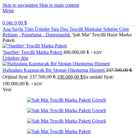
Skip to navigation
Skip to main content
Menü
0
öğe
0,00
₺
Ana Sayfa
Tüm Ürünler
Sıra Dışı Tescilli Markalar
Sektöre Göre
Reklam - Pazarlama - Danışmanlık
‘Şah Mat’ Tescilli Hazır Marka
Paketi
'Starifier' Tescilli Marka Paketi
490.000,00
₺
+ KDV
Ürünlere dön
Hafızalara Kazınacak Bir Slogan Oluşturma Hizmeti
237.500,00
₺
Orijinal fiyat: 237.500,00 ₺.
190.000,00
₺
Şu andaki fiyat:
190.000,00 ₺.
+ KDV
Yeni