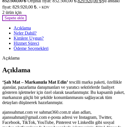
852.500,00
₺
Orijinal fiyat: 852.500,00 ₺.
829.920,00
₺
Şu andaki
fiyat: 829.920,00 ₺.
+ KDV
2 ürün için
Sepete ekle
Açıklama
Neler Dahil?
Kimlere Uygun?
Hizmet Süreci
Ödeme Seçenekleri
Açıklama
Açıklama
‘Şah Mat – Markanızla Mat Edin’
tescilli marka paketi, özellikle
ajanslar, pazarlama danışmanları ve yaratıcı sektörlerde faaliyet
gösteren işletmeler için özel olarak tasarlanmıştır. Bu kapsamlı paket,
markanızın güçlü bir şekilde konumlanmasını sağlayacak tüm
detayları düşünerek hazırlanmıştır.
ajanssahmat.com ve sahmat360.com.tr alan adları,
ajanssahmat@gmail.com e-posta adresi ve Instagram, Twitter,
Facebook, TikTok, YouTube, Pinterest ve LinkedIn gibi sosyal