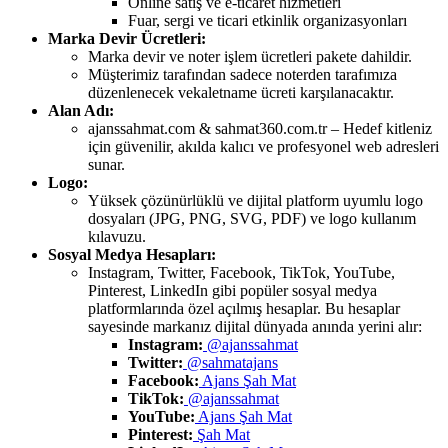
Online satış ve e-ticaret hizmetleri
Fuar, sergi ve ticari etkinlik organizasyonları
Marka Devir Ücretleri:
Marka devir ve noter işlem ücretleri pakete dahildir.
Müşterimiz tarafından sadece noterden tarafımıza
düzenlenecek vekaletname ücreti karşılanacaktır.
Alan Adı:
ajanssahmat.com & sahmat360.com.tr – Hedef kitleniz
için güvenilir, akılda kalıcı ve profesyonel web adresleri
sunar.
Logo:
Yüksek çözünürlüklü ve dijital platform uyumlu logo
dosyaları (JPG, PNG, SVG, PDF) ve logo kullanım
kılavuzu.
Sosyal Medya Hesapları:
Instagram, Twitter, Facebook, TikTok, YouTube,
Pinterest, LinkedIn gibi popüler sosyal medya
platformlarında özel açılmış hesaplar. Bu hesaplar
sayesinde markanız dijital dünyada anında yerini alır:
Instagram:
@ajanssahmat
Twitter:
@sahmatajans
Facebook:
Ajans Şah Mat
TikTok:
@ajanssahmat
YouTube:
Ajans Şah Mat
Pinterest:
Şah Mat