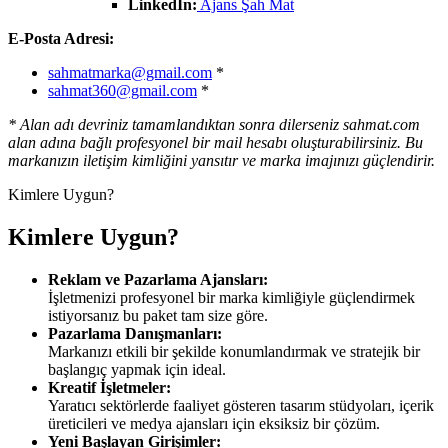
LinkedIn:
Ajans Şah Mat
E-Posta Adresi:
sahmatmarka@gmail.com
*
sahmat360@gmail.com
*
* Alan adı devriniz tamamlandıktan sonra dilerseniz
sahmat.com
alan adına bağlı profesyonel bir mail hesabı oluşturabilirsiniz. Bu
markanızın iletişim kimliğini yansıtır ve marka imajınızı güçlendirir.
Kimlere Uygun?
Kimlere Uygun?
Reklam ve Pazarlama Ajansları:
İşletmenizi profesyonel bir marka kimliğiyle güçlendirmek
istiyorsanız bu paket tam size göre.
Pazarlama Danışmanları:
Markanızı etkili bir şekilde konumlandırmak ve stratejik bir
başlangıç yapmak için ideal.
Kreatif İşletmeler:
Yaratıcı sektörlerde faaliyet gösteren tasarım stüdyoları, içerik
üreticileri ve medya ajansları için eksiksiz bir çözüm.
Yeni Başlayan Girişimler: