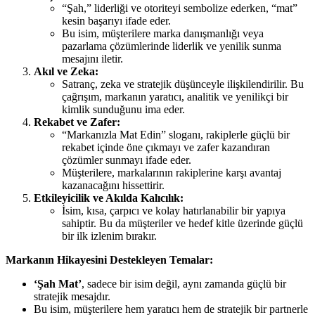
“Şah,” liderliği ve otoriteyi sembolize ederken, “mat”
kesin başarıyı ifade eder.
Bu isim, müşterilere marka danışmanlığı veya
pazarlama çözümlerinde liderlik ve yenilik sunma
mesajını iletir.
Akıl ve Zeka:
Satranç, zeka ve stratejik düşünceyle ilişkilendirilir. Bu
çağrışım, markanın yaratıcı, analitik ve yenilikçi bir
kimlik sunduğunu ima eder.
Rekabet ve Zafer:
“Markanızla Mat Edin” sloganı, rakiplerle güçlü bir
rekabet içinde öne çıkmayı ve zafer kazandıran
çözümler sunmayı ifade eder.
Müşterilere, markalarının rakiplerine karşı avantaj
kazanacağını hissettirir.
Etkileyicilik ve Akılda Kalıcılık:
İsim, kısa, çarpıcı ve kolay hatırlanabilir bir yapıya
sahiptir. Bu da müşteriler ve hedef kitle üzerinde güçlü
bir ilk izlenim bırakır.
Markanın Hikayesini Destekleyen Temalar:
‘Şah Mat’
, sadece bir isim değil, aynı zamanda güçlü bir
stratejik mesajdır.
Bu isim, müşterilere hem yaratıcı hem de stratejik bir partnerle