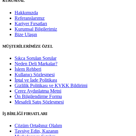
KURUMSAL
Hakkımızda
Referanslarımız
Kariyer Fırsatları
Kurumsal Bilgilerimiz
Bize Ulaşın
MÜŞTERİLERİMİZE ÖZEL
Sıkça Sorulan Sorular
Neden Deli Markalar?
İşlem Rehberi
Kullanıcı Sözleşmesi
İptal ve İade Politikası
Gizlilik Politikası ve KVKK Bildirimi
Çerez Aydınlatma Metni
Ön Bilgilendirme Formu
Mesafeli Satış Sözleşmesi
İŞ BİRLİĞİ FIRSATLARI
Çözüm Ortağınız Olalım
Tavsiye Edin, Kazanın