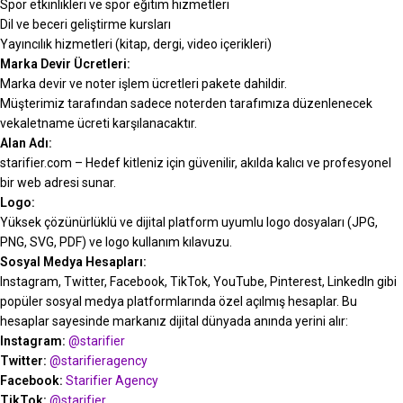
Spor etkinlikleri ve spor eğitim hizmetleri
Dil ve beceri geliştirme kursları
Yayıncılık hizmetleri (kitap, dergi, video içerikleri)
Marka Devir Ücretleri:
Marka devir ve noter işlem ücretleri pakete dahildir.
Müşterimiz tarafından sadece noterden tarafımıza düzenlenecek
vekaletname ücreti karşılanacaktır.
Alan Adı:
starifier.com – Hedef kitleniz için güvenilir, akılda kalıcı ve profesyonel
bir web adresi sunar.
Logo:
Yüksek çözünürlüklü ve dijital platform uyumlu logo dosyaları (JPG,
PNG, SVG, PDF) ve logo kullanım kılavuzu.
Sosyal Medya Hesapları:
Instagram, Twitter, Facebook, TikTok, YouTube, Pinterest, LinkedIn gibi
popüler sosyal medya platformlarında özel açılmış hesaplar. Bu
hesaplar sayesinde markanız dijital dünyada anında yerini alır:
Instagram:
@starifier
Twitter:
@starifieragency
Facebook:
Starifier Agency
TikTok:
@starifier