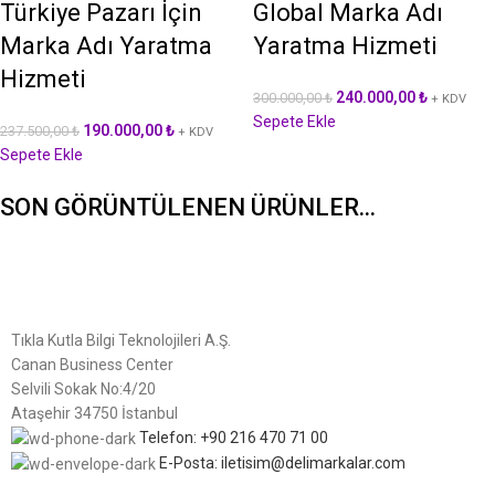
Türkiye Pazarı İçin
Global Marka Adı
Marka Adı Yaratma
Yaratma Hizmeti
Hizmeti
240.000,00
₺
300.000,00
₺
+ KDV
Sepete Ekle
190.000,00
₺
237.500,00
₺
+ KDV
Sepete Ekle
SON GÖRÜNTÜLENEN ÜRÜNLER...
Tıkla Kutla Bilgi Teknolojileri A.Ş.
Canan Business Center
Selvili Sokak No:4/20
Ataşehir 34750 İstanbul
Telefon: +90 216 470 71 00
E-Posta: iletisim@delimarkalar.com