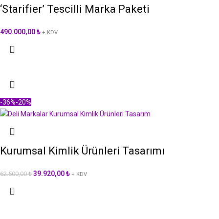
‘Starifier’ Tescilli Marka Paketi
490.000,00
₺
+ KDV
-36%
-20%
Kurumsal Kimlik Ürünleri Tasarımı
39.920,00
₺
62.500,00
₺
+ KDV