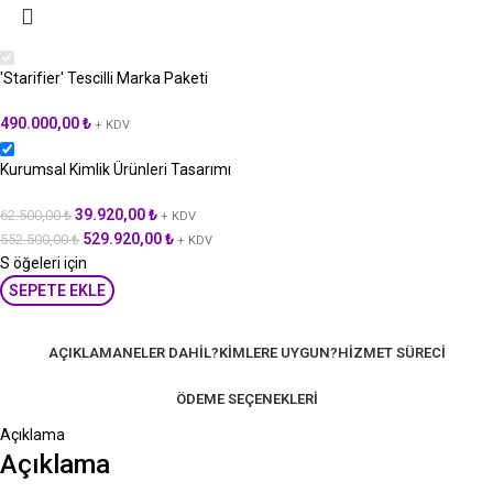
'Starifier' Tescilli Marka Paketi
490.000,00
₺
+ KDV
Kurumsal Kimlik Ürünleri Tasarımı
39.920,00
₺
62.500,00
₺
+ KDV
529.920,00
₺
552.500,00
₺
+ KDV
S öğeleri için
SEPETE EKLE
AÇIKLAMA
NELER DAHIL?
KIMLERE UYGUN?
HIZMET SÜRECI
ÖDEME SEÇENEKLERI
Açıklama
Açıklama