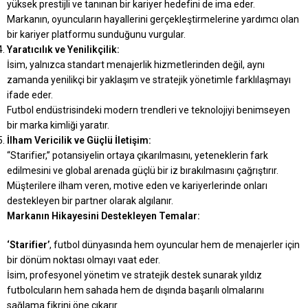
yüksek prestijli ve tanınan bir kariyer hedefini de ima eder.
Markanın, oyuncuların hayallerini gerçekleştirmelerine yardımcı olan
bir kariyer platformu sunduğunu vurgular.
Yaratıcılık ve Yenilikçilik:
İsim, yalnızca standart menajerlik hizmetlerinden değil, aynı
zamanda yenilikçi bir yaklaşım ve stratejik yönetimle farklılaşmayı
ifade eder.
Futbol endüstrisindeki modern trendleri ve teknolojiyi benimseyen
bir marka kimliği yaratır.
İlham Vericilik ve Güçlü İletişim:
“Starifier,” potansiyelin ortaya çıkarılmasını, yeteneklerin fark
edilmesini ve global arenada güçlü bir iz bırakılmasını çağrıştırır.
Müşterilere ilham veren, motive eden ve kariyerlerinde onları
destekleyen bir partner olarak algılanır.
Markanın Hikayesini Destekleyen Temalar:
‘Starifier’
, futbol dünyasında hem oyuncular hem de menajerler için
bir dönüm noktası olmayı vaat eder.
İsim, profesyonel yönetim ve stratejik destek sunarak yıldız
futbolcuların hem sahada hem de dışında başarılı olmalarını
sağlama fikrini öne çıkarır.