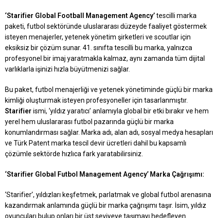
‘Starifier Global Football Management Agency’
tescilli marka
paketi, futbol sektöründe uluslararası düzeyde faaliyet göstermek
isteyen menajerler, yetenek yönetim şirketleri ve scoutlar için
eksiksiz bir çözüm sunar. 41. sınıfta tescilli bu marka, yalnızca
profesyonel bir imaj yaratmakla kalmaz, aynı zamanda tüm dijital
varlıklarla işinizi hızla büyütmenizi sağlar.
Bu paket, futbol menajerliği ve yetenek yönetiminde güçlü bir marka
kimliği oluşturmak isteyen profesyoneller için tasarlanmıştır.
Starifier
ismi, ‘yıldız yaratıcı’ anlamıyla global bir etki bırakır ve hem
yerel hem uluslararası futbol pazarında güçlü bir marka
konumlandırması sağlar. Marka adı, alan adı, sosyal medya hesapları
ve Türk Patent marka tescil devir ücretleri dahil bu kapsamlı
çözümle sektörde hızlıca fark yaratabilirsiniz.
‘Starifier Global Futbol Management Agency’ Marka Çağrışımı:
‘Starifier’, yıldızları keşfetmek, parlatmak ve global futbol arenasına
kazandırmak anlamında güçlü bir marka çağrışımı taşır. İsim, yıldız
oyuncuları bulup onları bir üst seviyeye taşımayı hedefleyen