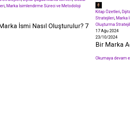
Murat Tepe
eri
,
Marka İsimlendirme Süreci ve Metodoloji
Kitap Özetleri
,
Diji
Stratejileri
,
Marka İ
Oluşturma Stratejil
 Marka İsmi Nasıl Oluşturulur? 7
17 Ağu 2024
23/10/2024
Bir Marka A
Okumaya devam e