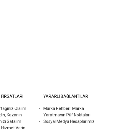
İ FIRSATLARI
YARARLI BAĞLANTILAR
ağınız Olalım
Marka Rehberi: Marka
din, Kazanın
Yaratmanın Püf Noktaları
nızı Satalım
Sosyal Medya Hesaplarımız
 Hizmet Verin