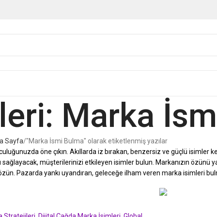
vleri: Marka İs
a Sayfa
"Marka İsmi Bulma" olarak etiketlenmiş yazılar
uluğunuzda öne çıkın. Akıllarda iz bırakan, benzersiz ve güçlü isimler 
ı sağlayacak, müşterilerinizi etkileyen isimler bulun. Markanızın özünü
çözün. Pazarda yankı uyandıran, geleceğe ilham veren marka isimleri bu
Stratejileri
,
Dijital Çağda Marka İsimleri
,
Global