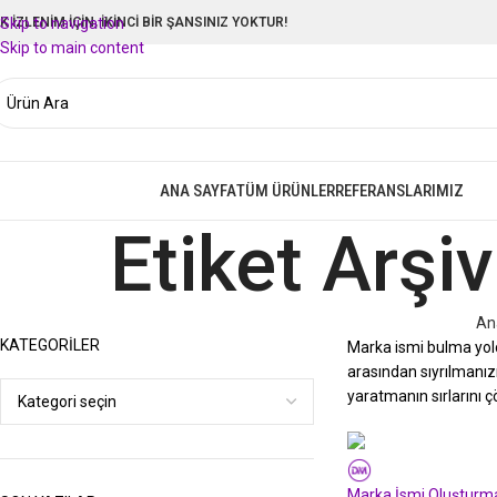
LK İZLENİM İÇİN, İKİNCİ BİR ŞANSINIZ YOKTUR!
Skip to navigation
Skip to main content
ANA SAYFA
TÜM ÜRÜNLER
REFERANSLARIMIZ
izmetlerimize Göz Atın
Etiket Arşi
An
KATEGORILER
Marka ismi bulma yolc
arasından sıyrılmanız
yaratmanın sırlarını 
Deli Markalar
Marka İsmi Oluşturma 