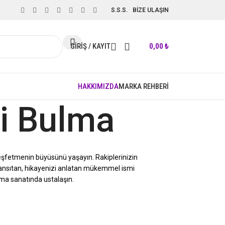
S.S.S.
BİZE ULAŞIN
GIRIŞ / KAYIT
0,00
₺
HAKKIMIZDA
MARKA REHBERİ
mi Bulma
keşfetmenin büyüsünü yaşayın. Rakiplerinizin
 yansıtan, hikayenizi anlatan mükemmel ismi
lma sanatında ustalaşın.