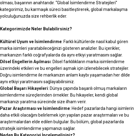
olması, başarının anahtarıdır. “Global İsimlendirme Stratejileri”
kategorimiz, bu karmaşık süreci basitleştirerek, global markalaşma
yolculuğunuzda size rehberlik eder.
Kategorimizde Neler Bulabilirsiniz?
Kültürel Uyum ve İsimlendirme
: Farklı kültürlerde nasıl kabul gören
marka isimleri yaratabileceğinizi gösteren analizler. Bu içerikler,
markanızın farklı coğrafyalarda da aynı etkiyi yaratmasını sağlar.
Dilsel Engellerin Aşılması
: Dilsel farklılıkların marka isimlendirme
üzerindeki etkileri ve bu engelleri aşmak için izlenebilecek stratejiler.
Doğru isimlendirme ile markanızın anlam kaybı yaşamadan her dilde
aynı etkiyi yaratmasını sağlayabilirsiniz.
Global Başarı Hikayeleri
: Dünya çapında başarılı olmuş markaların
isimlendirme süreçlerinden örnekler. Bu hikayeler, kendi global
markanızı yaratma sürecinde size ilham verir.
Pazar Araştırması ve İsimlendirme
: Hedef pazarlarda hangi isimlerin
daha etkili olacağını belirlemek için yapılan pazar araştırmaları ve bu
araştırmalardan elde edilen bulgular. Bu bölüm, global pazarlarda
stratejik isimlendirme yapmanızı sağlar.
Neden Bu Kategoriyi İncelemelisiniz?