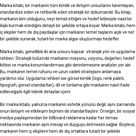
Marka kitabı, bir markanın tüm kimlik ve iletişim unsurlarını tanımlayan,
standardize eden ve rehberlik eden stratejik bir dokümandır. Bu kitap,
markanın kim olduğunu, neyi temsil ettiğini ve hedef kitlesiyle nasıl bir
ilişki kurmak istediğini detaylı bir şekilde ortaya koyar. Marka kitabı, hem
iç ekipler hem de dış paydaşlar için markanın temel taşlarını açık ve net
bir şekilde sunarak, tutarlı bir marka algısı oluşturmayı hedefler.
Marka kitabı, genellikle iki ana unsuru kapsar: stratejik yön ve uygulama
rehberi. Stratejik bölümde markanın misyonu, vizyonu, değerleri, hedef
kitlesi ve marka konumlandırması gibi derinlemesine analizler yer alır.
Bu, markanın temel ruhunu ve uzun vadeli stratejisini anlamaya
yardımcı olur. Uygulama rehberi ise görsel kimlik (logo, renk paleti,
tipografi, görsel standartlar), dil ve tonlama gibi markanın nasıl ifade
edileceğiyle ilgili teknik detayları içerir.
Bir marka kitabı, yalnızca markanın estetik yönünü değil, aynı zamanda
onun iletişim ve etkileşim biçimini de standartlaştırır. Örneğin, bir sosyal
medya paylaşımından bir billboard reklamına kadar her temas
noktasında markanın aynı mesajı ve duyguyu iletmesini sağlar. Böylece,
markanın hem iç ekiplere hem de dış ortaklara tutarlı bir şekilde