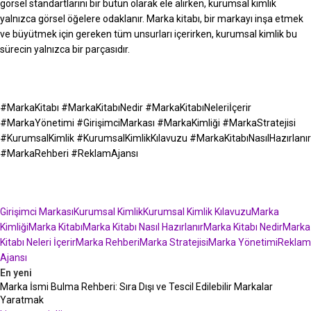
görsel standartlarını bir bütün olarak ele alırken, kurumsal kimlik
yalnızca görsel öğelere odaklanır. Marka kitabı, bir markayı inşa etmek
ve büyütmek için gereken tüm unsurları içerirken, kurumsal kimlik bu
sürecin yalnızca bir parçasıdır.
#
MarkaKitabı
#MarkaKitabıNedir #MarkaKitabıNeleriİçerir
#
MarkaYönetimi
#
GirişimciMarkası
#
MarkaKimliği
#
MarkaStratejisi
#
KurumsalKimlik
#KurumsalKimlikKılavuzu #
MarkaKitabıNasılHazırlanır
#
MarkaRehberi
#ReklamAjansı
Girişimci Markası
Kurumsal Kimlik
Kurumsal Kimlik Kılavuzu
Marka
Kimliği
Marka Kitabı
Marka Kitabı Nasıl Hazırlanır
Marka Kitabı Nedir
Marka
Kitabı Neleri İçerir
Marka Rehberi
Marka Stratejisi
Marka Yönetimi
Reklam
Ajansı
En yeni
Marka İsmi Bulma Rehberi: Sıra Dışı ve Tescil Edilebilir Markalar
Yaratmak