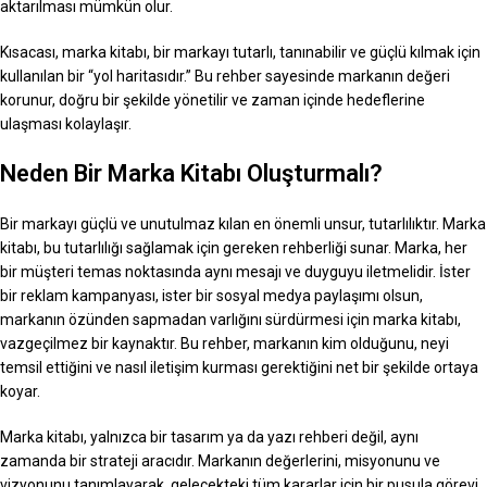
aktarılması mümkün olur.
Kısacası, marka kitabı, bir markayı tutarlı, tanınabilir ve güçlü kılmak için
kullanılan bir “yol haritasıdır.” Bu rehber sayesinde markanın değeri
korunur, doğru bir şekilde yönetilir ve zaman içinde hedeflerine
ulaşması kolaylaşır.
Neden Bir Marka Kitabı Oluşturmalı?
Bir markayı güçlü ve unutulmaz kılan en önemli unsur, tutarlılıktır. Marka
kitabı, bu tutarlılığı sağlamak için gereken rehberliği sunar. Marka, her
bir müşteri temas noktasında aynı mesajı ve duyguyu iletmelidir. İster
bir reklam kampanyası, ister bir sosyal medya paylaşımı olsun,
markanın özünden sapmadan varlığını sürdürmesi için marka kitabı,
vazgeçilmez bir kaynaktır. Bu rehber, markanın kim olduğunu, neyi
temsil ettiğini ve nasıl iletişim kurması gerektiğini net bir şekilde ortaya
koyar.
Marka kitabı, yalnızca bir tasarım ya da yazı rehberi değil, aynı
zamanda bir strateji aracıdır. Markanın değerlerini, misyonunu ve
vizyonunu tanımlayarak, gelecekteki tüm kararlar için bir pusula görevi