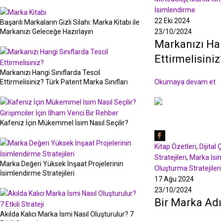
İsimlendirme
22 Eki 2024
Başarılı Markaların Gizli Silahı: Marka Kitabı ile
23/10/2024
Markanızı Geleceğe Hazırlayın
Markanızı Han
Ettirmelisini
Markanızı Hangi Sınıflarda Tescil
Okumaya devam et
Ettirmelisiniz? Türk Patent Marka Sınıfları
Kafeniz İçin Mükemmel İsim Nasıl Seçilir?
Murat Tepe
Kitap Özetleri
,
Dijital
Stratejileri
,
Marka İsi
Marka Değeri Yüksek İnşaat Projelerinin
Oluşturma Stratejileri
İsimlendirme Stratejileri
17 Ağu 2024
23/10/2024
Bir Marka Ad
Akılda Kalıcı Marka İsmi Nasıl Oluşturulur? 7