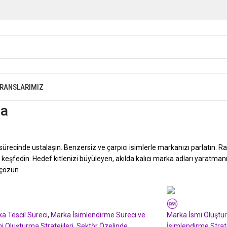
ERANSLARIMIZ
ma
ürecinde ustalaşın. Benzersiz ve çarpıcı isimlerle markanızı parlatın. Ra
er keşfedin. Hedef kitlenizi büyüleyen, akılda kalıcı marka adları yaratman
 çözün.
Deli Markalar
a Tescil Süreci
,
Marka İsimlendirme Süreci ve
Marka İsmi Oluştur
i Oluşturma Stratejileri
,
Sektör Özelinde
İsimlendirme Strate