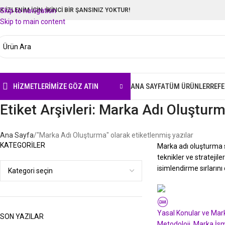
LK İZLENİM İÇİN, İKİNCİ BİR ŞANSINIZ YOKTUR!
Skip to navigation
Skip to main content
HIZMETLERIMIZE GÖZ ATIN
ANA SAYFA
TÜM ÜRÜNLER
REF
Etiket Arşivleri: Marka Adı Oluştur
Ana Sayfa
"Marka Adı Oluşturma" olarak etiketlenmiş yazılar
KATEGORILER
Marka adı oluşturma s
teknikler ve stratejil
isimlendirme sırlarını
Deli Markalar
Yasal Konular ve Mark
SON YAZILAR
Metodoloji
,
Marka İsm