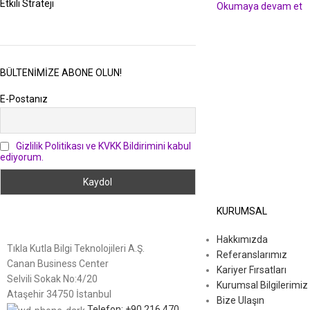
Etkili Strateji
Okumaya devam et
BÜLTENIMIZE ABONE OLUN!
E-Postanız
Gizlilik Politikası ve KVKK Bildirimini kabul
ediyorum.
KURUMSAL
Hakkımızda
Tıkla Kutla Bilgi Teknolojileri A.Ş.
Referanslarımız
Canan Business Center
Kariyer Fırsatları
Selvili Sokak No:4/20
Kurumsal Bilgilerimiz
Ataşehir 34750 İstanbul
Bize Ulaşın
Telefon: +90 216 470