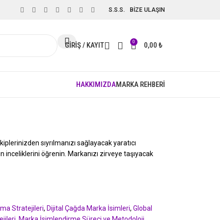
S.S.S.
BİZE ULAŞIN
0
GIRIŞ / KAYIT
0,00
₺
HAKKIMIZDA
MARKA REHBERİ
kiplerinizden sıyrılmanızı sağlayacak yaratıcı
ın inceliklerini öğrenin. Markanızı zirveye taşıyacak
ma Stratejileri
,
Dijital Çağda Marka İsimleri
,
Global
jileri
,
Marka İsimlendirme Süreci ve Metodoloji