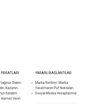
İ FIRSATLARI
YARARLI BAĞLANTILAR
ağınız Olalım
Marka Rehberi: Marka
din, Kazanın
Yaratmanın Püf Noktaları
nızı Satalım
Sosyal Medya Hesaplarımız
 Hizmet Verin