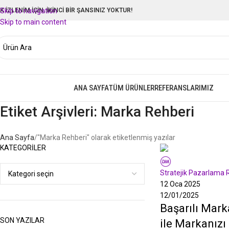
LK İZLENİM İÇİN, İKİNCİ BİR ŞANSINIZ YOKTUR!
Skip to navigation
Skip to main content
ANA SAYFA
TÜM ÜRÜNLER
REFERANSLARIMIZ
izmetlerimize Göz Atın
Etiket Arşivleri: Marka Rehberi
Ana Sayfa
"Marka Rehberi" olarak etiketlenmiş yazılar
KATEGORILER
Deli Markalar
Stratejik Pazarlama 
12 Oca 2025
12/01/2025
Başarılı Marka
SON YAZILAR
ile Markanızı