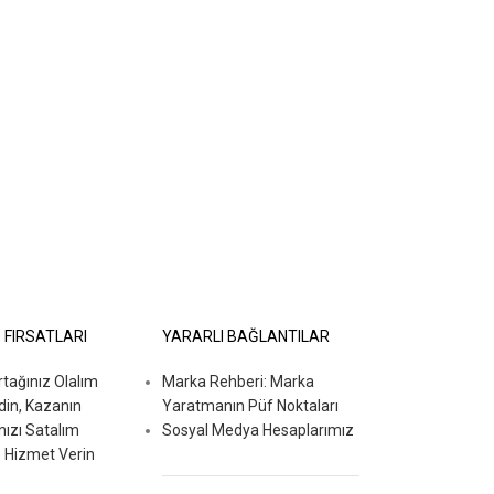
İ FIRSATLARI
YARARLI BAĞLANTILAR
ağınız Olalım
Marka Rehberi: Marka
din, Kazanın
Yaratmanın Püf Noktaları
nızı Satalım
Sosyal Medya Hesaplarımız
 Hizmet Verin