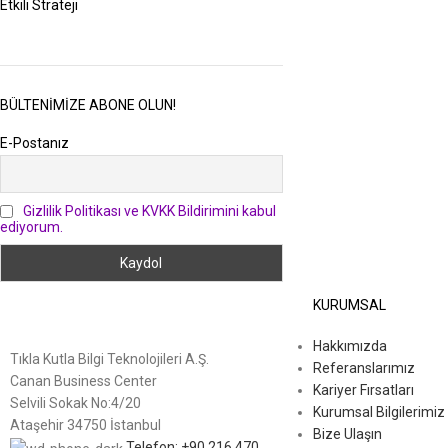
Etkili Strateji
BÜLTENIMIZE ABONE OLUN!
E-Postanız
Gizlilik Politikası ve KVKK Bildirimini kabul
ediyorum.
KURUMSAL
Hakkımızda
Tıkla Kutla Bilgi Teknolojileri A.Ş.
Referanslarımız
Canan Business Center
Kariyer Fırsatları
Selvili Sokak No:4/20
Kurumsal Bilgilerimiz
Ataşehir 34750 İstanbul
Bize Ulaşın
Telefon: +90 216 470