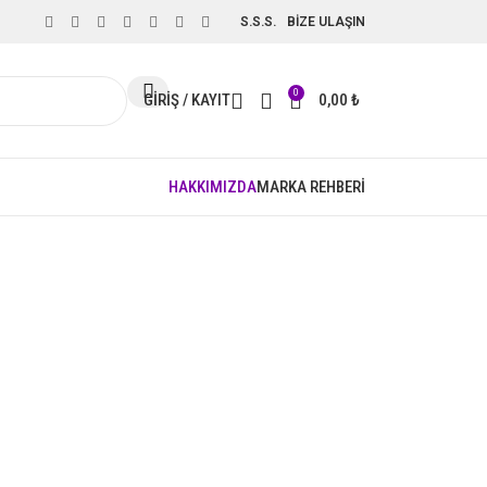
S.S.S.
BİZE ULAŞIN
0
GIRIŞ / KAYIT
0,00
₺
HAKKIMIZDA
MARKA REHBERİ