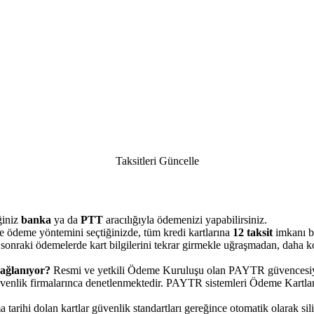
Taksitleri Güncelle
ğiniz
banka
ya da
PTT
aracılığıyla ödemenizi yapabilirsiniz.
ile ödeme yöntemini seçtiğinizde, tüm kredi kartlarına
12 taksit
imkanı bu
 ve sonraki ödemelerde kart bilgilerini tekrar girmekle uğraşmadan, daha 
 sağlanıyor?
Resmi ve yetkili Ödeme Kuruluşu olan PAYTR güvencesiyle 
ik firmalarınca denetlenmektedir. PAYTR sistemleri Ödeme Kartları 
 tarihi dolan kartlar güvenlik standartları gereğince otomatik olarak si