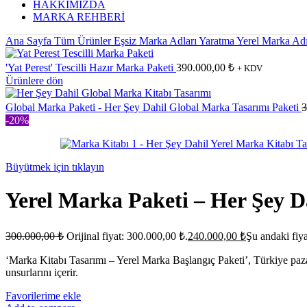
HAKKIMIZDA
MARKA REHBERİ
Ana Sayfa
Tüm Ürünler
Eşsiz Marka Adları Yaratma
Yerel Marka Ad
'Yat Perest' Tescilli Hazır Marka Paketi
390.000,00
₺
+ KDV
Ürünlere dön
Global Marka Paketi - Her Şey Dahil Global Marka Tasarımı Paketi
3
-20%
Büyütmek için tıklayın
Yerel Marka Paketi – Her Şey D
300.000,00
₺
Orijinal fiyat: 300.000,00 ₺.
240.000,00
₺
Şu andaki fiy
‘Marka Kitabı Tasarımı – Yerel Marka Başlangıç Paketi’, Türkiye pazar
unsurlarını içerir.
Favorilerime ekle