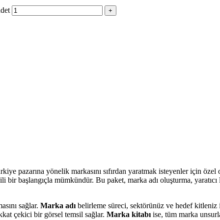
adet
ürkiye pazarına yönelik markasını sıfırdan yaratmak isteyenler için özel
li bir başlangıçla mümkündür. Bu paket, marka adı oluşturma, yaratıcı l
masını sağlar.
Marka adı
belirleme süreci, sektörünüz ve hedef kitleniz i
kat çekici bir görsel temsil sağlar.
Marka kitabı
ise, tüm marka unsurlar