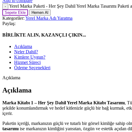
Add to compare
Yerel Marka Paketi - Her Şey Dahil Yerel Marka Tasarımı Paketi 
Sepete Ekle
Hemen Al
Kategoriler:
Yerel Marka Adı Yaratma
Paylaş:
BİRLİKTE ALIN, KAZANÇLI ÇIKIN...
Açıklama
Neler Dahil?
Kimlere Uygun?
Hizmet Süreci
Ödeme Seçenekleri
Açıklama
Açıklama
Marka Kitabı 1 – Her Şey Dahil Yerel Marka Kitabı Tasarımı
, T
şekilde konumlandırmak ve hedef kitlenizle güçlü bir bağ kurmak, etki
içerir.
Paketin içeriği, markanızın güçlü ve tutarlı bir görsel kimliğe sahip ol
tasarımı
ise markanızın kimliğini yansıtan, özgün ve estetik açıdan dik