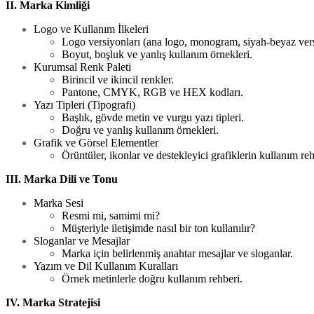
II. Marka Kimliği
Logo ve Kullanım İlkeleri
Logo versiyonları (ana logo, monogram, siyah-beyaz ver
Boyut, boşluk ve yanlış kullanım örnekleri.
Kurumsal Renk Paleti
Birincil ve ikincil renkler.
Pantone, CMYK, RGB ve HEX kodları.
Yazı Tipleri (Tipografi)
Başlık, gövde metin ve vurgu yazı tipleri.
Doğru ve yanlış kullanım örnekleri.
Grafik ve Görsel Elementler
Örüntüler, ikonlar ve destekleyici grafiklerin kullanım reh
III. Marka Dili ve Tonu
Marka Sesi
Resmi mi, samimi mi?
Müşteriyle iletişimde nasıl bir ton kullanılır?
Sloganlar ve Mesajlar
Marka için belirlenmiş anahtar mesajlar ve sloganlar.
Yazım ve Dil Kullanım Kuralları
Örnek metinlerle doğru kullanım rehberi.
IV. Marka Stratejisi