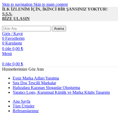
Skip to navigation
Skip to main content
İLK İZLENİM İÇİN, İKİNCİ BİR ŞANSINIZ YOKTUR!
S.S.S.
BİZE ULAŞIN
Arama
Giriş / Kayıt
0
Favorilerim
0
Karşılaştır
0
öğe
0,00
₺
Menü
0
öğe
0,00
₺
Hizmetlerimize Göz Atın
Eşsiz Marka Adları Yaratma
Sıra Dışı Tescilli Markalar
Hafızalara Kazınan Sloganlar Oluşturma
Yaratıcı Logo, Kurumsal Kimlik ve Marka Kitabı Tasarımı
Ana Sayfa
Tüm Ürünler
Referanslarımız