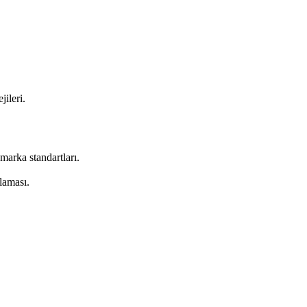
jileri.
marka standartları.
nlaması.