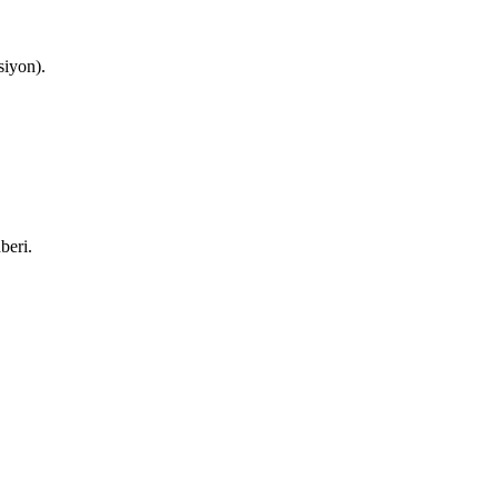
siyon).
beri.