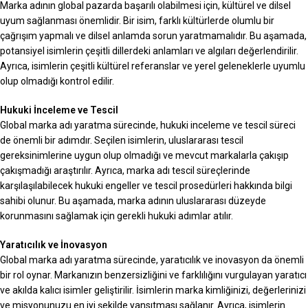
Marka adının global pazarda başarılı olabilmesi için, kültürel ve dilsel
uyum sağlanması önemlidir. Bir isim, farklı kültürlerde olumlu bir
çağrışım yapmalı ve dilsel anlamda sorun yaratmamalıdır. Bu aşamada,
potansiyel isimlerin çeşitli dillerdeki anlamları ve algıları değerlendirilir.
Ayrıca, isimlerin çeşitli kültürel referanslar ve yerel geleneklerle uyumlu
olup olmadığı kontrol edilir.
Hukuki İnceleme ve Tescil
Global marka adı yaratma sürecinde, hukuki inceleme ve tescil süreci
de önemli bir adımdır. Seçilen isimlerin, uluslararası tescil
gereksinimlerine uygun olup olmadığı ve mevcut markalarla çakışıp
çakışmadığı araştırılır. Ayrıca, marka adı tescil süreçlerinde
karşılaşılabilecek hukuki engeller ve tescil prosedürleri hakkında bilgi
sahibi olunur. Bu aşamada, marka adının uluslararası düzeyde
korunmasını sağlamak için gerekli hukuki adımlar atılır.
Yaratıcılık ve İnovasyon
Global marka adı yaratma sürecinde, yaratıcılık ve inovasyon da önemli
bir rol oynar. Markanızın benzersizliğini ve farklılığını vurgulayan yaratıcı
ve akılda kalıcı isimler geliştirilir. İsimlerin marka kimliğinizi, değerlerinizi
ve misyonunuzu en iyi şekilde yansıtması sağlanır. Ayrıca, isimlerin