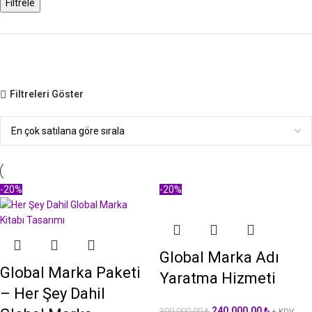
Filtrele
Filtreleri Göster
-20%
-20%
Global Marka Adı
Global Marka Paketi
Yaratma Hizmeti
– Her Şey Dahil
240.000,00
₺
300.000,00
₺
+ KDV