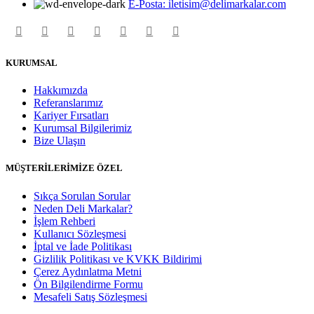
E-Posta: iletisim@delimarkalar.com
KURUMSAL
Hakkımızda
Referanslarımız
Kariyer Fırsatları
Kurumsal Bilgilerimiz
Bize Ulaşın
MÜŞTERİLERİMİZE ÖZEL
Sıkça Sorulan Sorular
Neden Deli Markalar?
İşlem Rehberi
Kullanıcı Sözleşmesi
İptal ve İade Politikası
Gizlilik Politikası ve KVKK Bildirimi
Çerez Aydınlatma Metni
Ön Bilgilendirme Formu
Mesafeli Satış Sözleşmesi