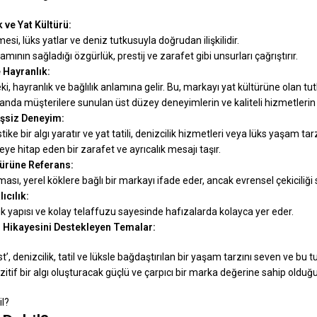
k ve Yat Kültürü:
mesi, lüks yatlar ve deniz tutkusuyla doğrudan ilişkilidir.
mının sağladığı özgürlük, prestij ve zarafet gibi unsurları çağrıştırır.
e Hayranlık:
ki, hayranlık ve bağlılık anlamına gelir. Bu, markayı yat kültürüne olan tut
nda müşterilere sunulan üst düzey deneyimlerin ve kaliteli hizmetlerin al
Eşsiz Deneyim:
stike bir algı yaratır ve yat tatili, denizcilik hizmetleri veya lüks yaşam tarz
eye hitap eden bir zarafet ve ayrıcalık mesajı taşır.
türüne Referans:
ası, yerel köklere bağlı bir markayı ifade eder, ancak evrensel çekiciliği 
ıcılık:
mik yapısı ve kolay telaffuzu sayesinde hafızalarda kolayca yer eder.
 Hikayesini Destekleyen Temalar:
t’, denizcilik, tatil ve lüksle bağdaştırılan bir yaşam tarzını seven ve 
zitif bir algı oluşturacak güçlü ve çarpıcı bir marka değerine sahip olduğu
il?