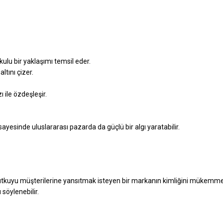
kulu bir yaklaşımı temsil eder.
tını çizer.
ı ile özdeşleşir.
sayesinde uluslararası pazarda da güçlü bir algı yaratabilir.
bu tutkuyu müşterilerine yansıtmak isteyen bir markanın kimliğini mükemmel
 söylenebilir.