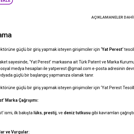
 EKLE
AÇIKLAMA
NELER DAHI
lama
ektörüne güçlü bir giriş yapmak isteyen girişimciler için
‘Yat Perest’
tesci
aket sayesinde, ‘Yat Perest’ markasına ait Türk Patent ve Marka Kurumu
sosyal medya hesapları ile yatperest @gmail.com e-posta adresinin devr
dyada güçlü bir başlangıç yapmanıza olanak tanır.
ektörüne güçlü bir giriş yapmak isteyen girişimciler için ‘Yat Perest Tesc
st’ Marka Çağrışımı:
t’ ismi, ilk bakışta
lüks
,
prestij
, ve
deniz tutkusu
gibi kavramları çağrıştı
ar ve Vurgular: