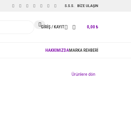
S.S.S.
BİZE ULAŞIN
GIRIŞ / KAYIT
0,00
₺
HAKKIMIZDA
MARKA REHBERİ
Ürünlere dön