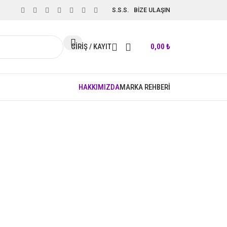
S.S.S.
BİZE ULAŞIN
GIRIŞ / KAYIT
0,00
₺
HAKKIMIZDA
MARKA REHBERİ