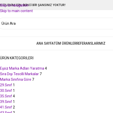
LK İZLENİM İÇİN, İKİNCİ BİR ŞANSINIZ YOKTUR!
Skip to navigation
Skip to main content
ANA SAYFA
TÜM ÜRÜNLER
REFERANSLARIMIZ
izmetlerimize Göz Atın
ÜRÜN KATEGORILERI
Eşsiz Marka Adları Yaratma
4
Sıra Dışı Tescilli Markalar
7
Marka Sınıfına Göre
7
29.Sınıf
1
30.Sınıf
1
35.Sınıf
4
39.Sınıf
1
41.Sınıf
2
43.Sınıf
2