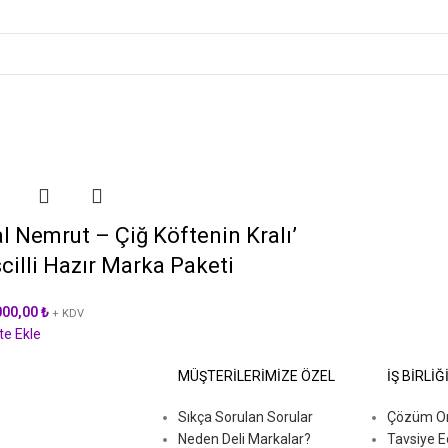
al Nemrut – Çiğ Köftenin Kralı’
cilli Hazır Marka Paketi
000,00
₺
+ KDV
te Ekle
MÜŞTERİLERİMİZE ÖZEL
İŞ BİRLİĞ
Sıkça Sorulan Sorular
Çözüm Ort
Neden Deli Markalar?
Tavsiye E