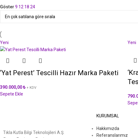
Göster
9
12
18
24
Yeni
Yeni
‘Kr
‘Yat Perest’ Tescilli Hazır Marka Paketi
Tes
390.000,00
₺
+ KDV
Sepete Ekle
790.
Sepe
KURUMSAL
Hakkımızda
Tıkla Kutla Bilgi Teknolojileri A.Ş.
Referanslarımız